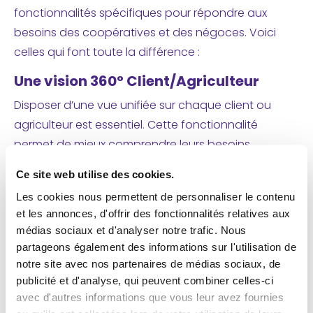
fonctionnalités spécifiques pour répondre aux
besoins des coopératives et des négoces. Voici
celles qui font toute la différence :
Une vision 360° Client/Agriculteur
Disposer d’une vue unifiée sur chaque client ou
agriculteur est essentiel. Cette fonctionnalité
permet de mieux comprendre leurs besoins,
d’anticiper leurs attentes et de personnaliser les
Ce site web utilise des cookies.
interactions, renforçant ainsi la relation client.
Les cookies nous permettent de personnaliser le contenu
et les annonces, d'offrir des fonctionnalités relatives aux
médias sociaux et d'analyser notre trafic. Nous
Tableaux de bord dynamiques
partageons également des informations sur l'utilisation de
notre site avec nos partenaires de médias sociaux, de
Les données mises à jour en temps réel donnent aux
publicité et d'analyse, qui peuvent combiner celles-ci
équipes un aperçu immédiat des performances.
avec d'autres informations que vous leur avez fournies
Ces tableaux de bord facilitent la prise de décisions