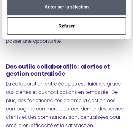
Autoriser la sélection
Le suivi du cycle de vente est optimisé pour
maximiser les taux de conversion. Depuis la
prospection jusqu’à la finalisation des contrats,
Refuser
chaque étape est suivie pour ne jamais laisser
passer une opportunité.
Des outils collaboratifs : alertes et
gestion centralisée
La collaboration entre équipes est fluidifiée grâce
aux alertes et aux notifications en temps réel. De
plus, des fonctionnalités comme la gestion des
campagnes commerciales, des demandes service
clients et des commandes sont centralisées pour
améliorer l’efficacité et la satisfaction.