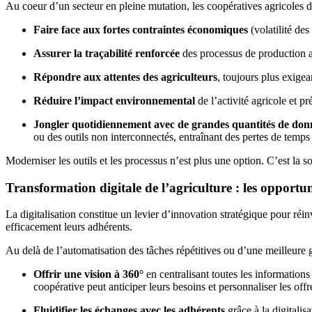
Au coeur d’un secteur en pleine mutation, les coopératives agricoles d
Faire face aux fortes contraintes économiques
(volatilité de
Assurer la traçabilité renforcée
des processus de production a
Répondre aux attentes des agriculteurs
, toujours plus exige
Réduire l’impact environnemental
de l’activité agricole et p
Jongler quotidiennement avec de grandes quantités de do
ou des outils non interconnectés, entraînant des pertes de temp
Moderniser les outils et les processus n’est plus une option. C’est la s
Transformation digitale de l’agriculture : les opportuni
La digitalisation constitue un levier d’innovation stratégique pour réi
efficacement leurs adhérents.
Au delà de l’automatisation des tâches répétitives ou d’une meilleure
Offrir une vision à 360°
en centralisant toutes les information
coopérative peut anticiper leurs besoins et personnaliser les offr
Fluidifier les échanges avec les adhérents
grâce à la digitalis