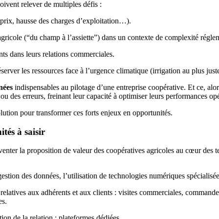
oivent relever de multiples défis :
s prix, hausse des charges d’exploitation…).
gricole (“du champ à l’assiette”) dans un contexte de complexité réglem
ants dans leurs relations commerciales.
réserver les ressources face à l’urgence climatique (irrigation au plus jus
nnées
indispensables au pilotage d’une entreprise coopérative. Et ce, alo
s ou des erreurs, freinant leur capacité à optimiser leurs performances 
olution pour transformer ces forts enjeux en opportunités.
tés à saisir
nventer la proposition de valeur des coopératives agricoles au cœur des 
 gestion des données, l’utilisation de technologies numériques spécialis
s relatives aux adhérents et aux clients : visites commerciales, comman
es.
ation de la relation : plateformes dédiées…