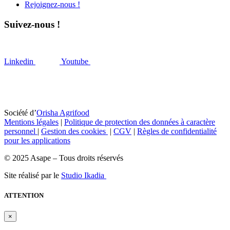
Rejoignez-nous !
Suivez-nous !
Linkedin
Youtube
Société d’
Orisha Agrifood
Mentions légales
|
Politique de protection des données à caractère
personnel
|
Gestion des cookies
|
CGV
|
Règles de confidentialité
pour les applications
© 2025 Asape – Tous droits réservés
Site réalisé par le
Studio Ikadia
ATTENTION
×