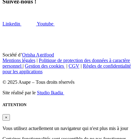
Suivez-nous !
Linkedin
Youtube
Société d’
Orisha Agrifood
Mentions légales
|
Politique de protection des données à caractère
personnel
|
Gestion des cookies
|
CGV
|
Règles de confidentialité
pour les applications
© 2025 Asape – Tous droits réservés
Site réalisé par le
Studio Ikadia
ATTENTION
×
Vous utilisez actuellement un navigateur qui n'est plus mis à jour
Certaines fonctionnalités sont susceptible de ne pas fonctionner